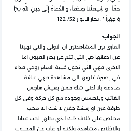
حَقّاً ، وَ شِيعَتُنَا صِدْقاً ، وَ الدُّعَاةُ إِلَى دِينِ اللَّهِ سِرّاً
وَ جَهْراً " ، بحار الانوار 52/ 122
الجواب:
الفارق بين المشاهدتين ان الاولى والتي نهينا
عن ادعائها هي التي تتم عير بصر العيون اما
الاخرى فهي التي تحول غيبة الامام روحي فداه
في بصيرة قلوبها الى مشاهدة فهي علقة
صادقة بلا أدني شك فمن يعيش هاجس
الغائب ويتحسس وجوده مع كل حركة وفي كل
طرفة عين او رمشة جفن لا شك انه محب
مخلص على خلاف ذلك الذي يظهر الحب عيانا.
والاخلاص مشاهدة ولكنه لو غاب عن المحبوب