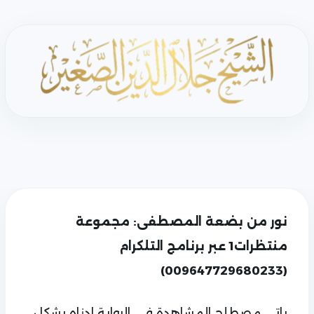
نور من بضعة المصطفى: مجموعة
منتظرات1 عبر برنامج التلكرام
(009647729680233)
ياتي مصطلح المشاهدة في الرواية ادناه بشكل