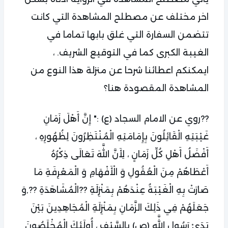
اخر مختلف عن مصطلح المشاهدة التي كانت
تتضمن السفارة التي غلق بابها تماما في
الغيبة الكبرى كما في التوقيع الشريف. ،
ايمكنكم اعطائنا شرحا عن منزلة هذا النوع من
المشاهدة المقصودة هنا؟
??روي عن الامام السجاد (ع) :" إِنَّ أَهْلَ زَمَانِ
غَيْبَتِهِ الْقَائِلُونَ بِإِمَامَتِهِ الْمُنْتَظِرُونَ لِظُهُورِهِ ،
أَفْضَلُ أَهْلِ كُلِّ زَمَانٍ ، لِأَنَّ اللَّهَ تَعَالَى ذِكْرُهُ
أَعْطَاهُمْ مِنَ الْعُقُولِ وَ الْأَفْهَامِ وَ الْمَعْرِفَةِ مَا
صَارَتْ بِهِ الْغَيْبَةُ عِنْدَهُمْ بِمَنْزِلَةِ ??الْمُشَاهَدَةِ ??,وَ
جَعَلَهُمْ فِي ذَلِكَ الزَّمَانِ بِمَنْزِلَةِ الْمُجَاهِدِينَ بَيْنَ
يَدَيْ رَسُولِ اللَّهِ (ص) بِالسَّيْفِ ، أُولَئِكَ الْمُخْلَصُونَ