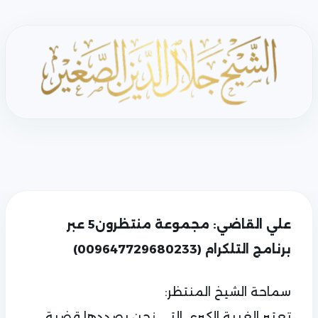
علي القاضي: مجموعة منتظرون5 عبر
برنامج التلكرام (009647729680233)
سماحة الشيخ المنتظر:
تعتبر الغيبة الكبرى التي نحن بصددها قضية