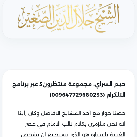
حيدر السراي: مجموعة منتظرون5 عبر برنامج
التلكرام (009647729680233)
خضنا حوار مع أحد المشايخ الافاضل وكان رأينا
انه نحن ملزمين بكلام نائب الامام في عصر
الغيبة باعتباره هو الذي يستطيع ان يشخص