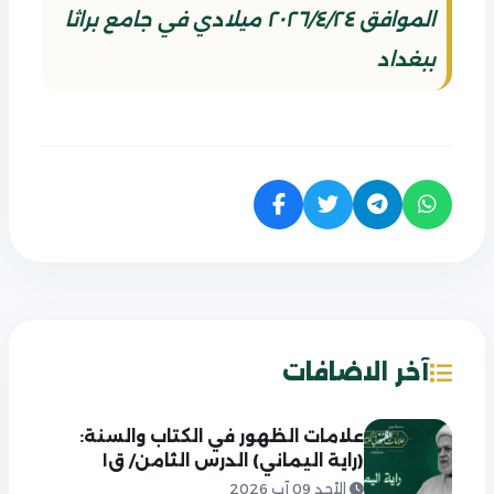
الموافق ٢٠٢٦/٤/٢٤ ميلادي في جامع براثا
ببغداد
آخر الاضافات
علامات الظهور في الكتاب والسنة:
(راية اليماني) الدرس الثامن/ ق١
الأحد 09 آب 2026