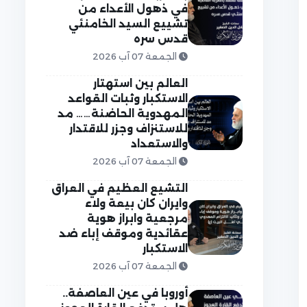
في ذهول الأعداء من
تشييع السيد الخامنئي
قدس سره
الجمعة 07 آب 2026
العالم بين استهتار
الاستكبار وثبات القواعد
المهدوية الحاضنة…… مد
للاستنزاف وجزر للاقتدار
والاستعداد
الجمعة 07 آب 2026
التشيع العظيم في العراق
وايران كان بيعة ولاء
مرجعية وابراز هوية
عقائدية وموقف إباء ضد
الاستكبار
الجمعة 07 آب 2026
أوروبا في عين العاصفة..