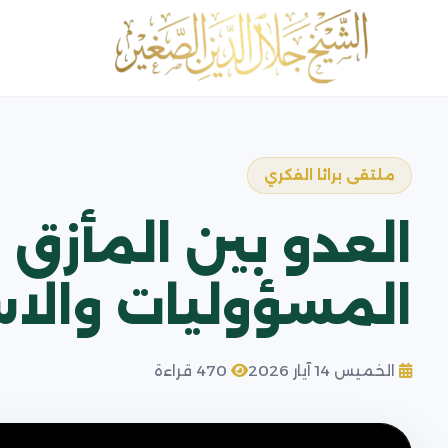
ملتقى براثا الفكري
العدو بين المأزق
المسؤوليات والا
الخميس 14 آيار 2026
470 قراءة