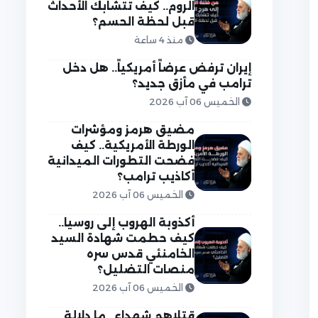
الروم.. كيف تتشابك الأحداث
قبل لحظة الحسم؟
منذ 4 ساعة
إيران ترفض عرضاً أمريكياً.. هل دخل
ترامب في مأزق جديد؟
الخميس 06 آب 2026
مضيق هرمز ومؤشرات
الورطة الأمريكية.. كيف
فضحت التطورات الميدانية
أكاذيب ترامب؟
الخميس 06 آب 2026
أكذوبة الهروب إلى روسيا..
كيف حطمت شهادة السيد
الخامنئي قدس سره
منصات التضليل؟
الخميس 06 آب 2026
قتلاهم شهداء.. ما دلالة