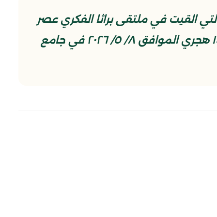
ي القيت في ملتقى براثا الفكري عصر
العشرين من شهر ذي القعدة ١٤٤٧ هجري الموافق ٨/ ٥/ ٢٠٢٦ في جامع