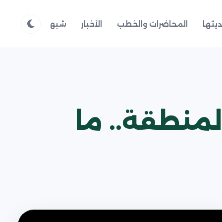
يثها
المحاضرات والخطب
الأخبار
شبهات وردود
م
لمنطقة.. ما