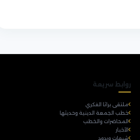
روابط سريعة
ملتقى براثا الفكري
خطب الجمعة الدينية وحديثها
المحاضرات والخطب
الأخبار
شبهات وردود