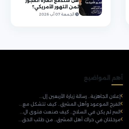
هل ستدفع القارة العجوز
ثمن التهور الأمريكي؟
الجمعة 07 آب 2026
أهم المواضيع
إعلان الجاهزية.. رسالة زيارة الأربعين إل...
الفرج الموعود وأهل المشرق.. كيف تتشكل مع...
السر لم يكن في السلاح.. كيف صنعت فتوى ال...
مرحلتان في حراك أهل المشرق.. من طلب الحق...