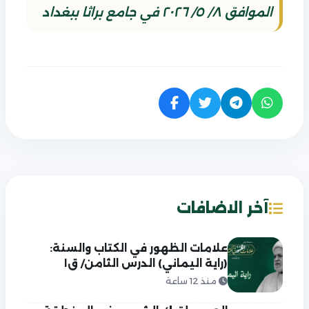
الموافق ٨/ ٥/ ٢٠٢٦ في جامع براثا ببغداد
آخر الاضافات
علامات الظهور في الكتاب والسنة:
(راية اليماني) الدرس الثامن/ ق١
منذ 12 ساعة