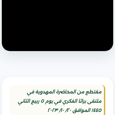
مقتطع من المحاضرة المهدوية في
ملتقى براثا الفكري في يوم ٥ ربيع الثاني
١٤٤٥ الموافق ٢٠/ ١٠/ ٢٠٢٣