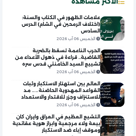
الاكثر مشاهدة
علامات الظهور في الكتاب والسنة:
(اختلاف الرمحين في الشام) الدرس
السادس
الخميس 06 آب 2026
الحرب الناعمة تسقط بالضربة
القاضية.. قراءة في ذهول الأعداء من
تشييع السيد الخامنئي قدس سره
الخميس 06 آب 2026
العالم بين استهتار الاستكبار وثبات
القواعد المهدوية الحاضنة…… مد
للاستنزاف وجزر للاقتدار والاستعداد
الخميس 06 آب 2026
التشيع العظيم في العراق وايران كان
بيعة ولاء مرجعية وابراز هوية عقائدية
وموقف إباء ضد الاستكبار