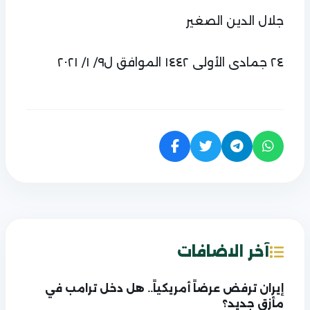
جلال الدين الصغير
٢٤ جمادى الأولى ١٤٤٢ الموافق ل٩/ ١/ ٢٠٢١
آخر الاضافات
إيران ترفض عرضاً أمريكياً.. هل دخل ترامب في
مأزق جديد؟