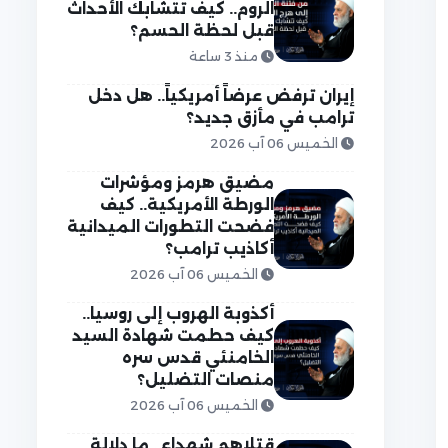
الروم.. كيف تتشابك الأحداث
قبل لحظة الحسم؟
منذ 3 ساعة
إيران ترفض عرضاً أمريكياً.. هل دخل
ترامب في مأزق جديد؟
الخميس 06 آب 2026
مضيق هرمز ومؤشرات
الورطة الأمريكية.. كيف
فضحت التطورات الميدانية
أكاذيب ترامب؟
الخميس 06 آب 2026
أكذوبة الهروب إلى روسيا..
كيف حطمت شهادة السيد
الخامنئي قدس سره
منصات التضليل؟
الخميس 06 آب 2026
قتلاهم شهداء.. ما دلالة