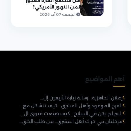
هل ستدفع القارة العجوز
ثمن التهور الأمريكي؟
الجمعة 07 آب 2026
أهم المواضيع
إعلان الجاهزية.. رسالة زيارة الأربعين إل...
الفرج الموعود وأهل المشرق.. كيف تتشكل مع...
السر لم يكن في السلاح.. كيف صنعت فتوى ال...
مرحلتان في حراك أهل المشرق.. من طلب الحق...