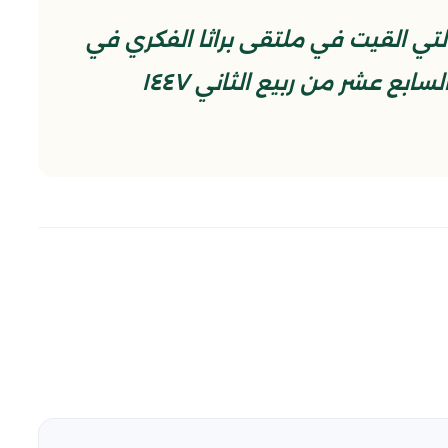
ي القيت في ملتقى براثا الفكري في
جامع براثا المعظم في بغداد في السابع عشر من ربيع الثاني ١٤٤٧