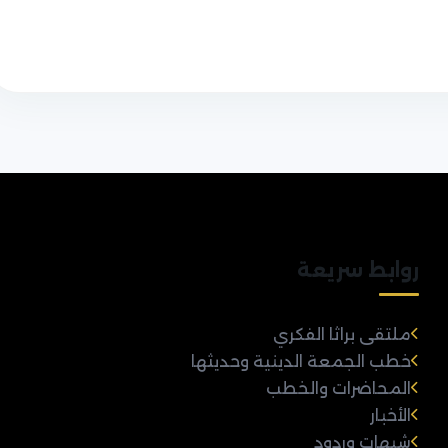
روابط سريعة
ملتقى براثا الفكري
خطب الجمعة الدينية وحديثها
المحاضرات والخطب
الأخبار
شبهات وردود