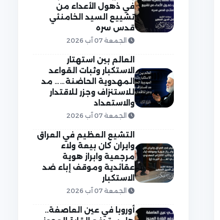
في ذهول الأعداء من
تشييع السيد الخامنئي
قدس سره
الجمعة 07 آب 2026
العالم بين استهتار
الاستكبار وثبات القواعد
المهدوية الحاضنة…… مد
للاستنزاف وجزر للاقتدار
والاستعداد
الجمعة 07 آب 2026
التشيع العظيم في العراق
وايران كان بيعة ولاء
مرجعية وابراز هوية
عقائدية وموقف إباء ضد
الاستكبار
الجمعة 07 آب 2026
أوروبا في عين العاصفة..