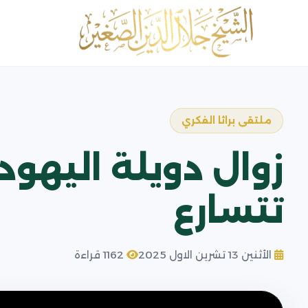
ملتقى براثا الفكري
زوال دويلة اليهو
تتسارع
الأثنين 13 تشرين الاول 2025
1162 قراءة