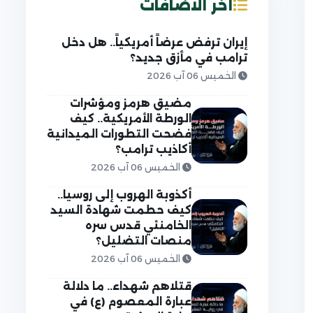
آخر الاضافات
إيران ترفض عرضاً أمريكياً.. هل دخل
ترامب في مأزق جديد؟
الخميس 06 آب 2026
مضيق هرمز ومؤشرات
الورطة الأمريكية.. كيف
فضحت التطورات الميدانية
أكاذيب ترامب؟
الخميس 06 آب 2026
أكذوبة الهروب إلى روسيا..
كيف حطمت شهادة السيد
الخامنئي قدس سره
منصات التضليل؟
الخميس 06 آب 2026
قتلاهم شهداء.. ما دلالة
عبارة المعصوم (ع) في