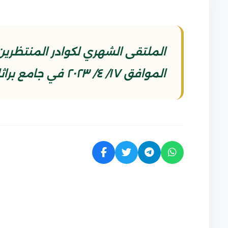
الموافق ١٧/ ٤/ ٢٠٢٣ في جامع براثا