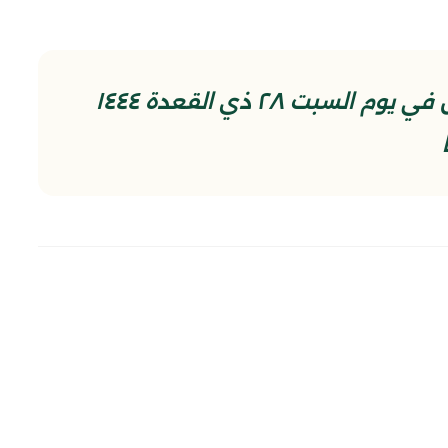
الملتقى الشهري لكوادر المنتظرين في يوم السبت ٢٨ ذي القعدة ١٤٤٤