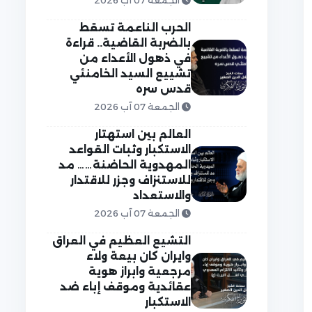
الجمعة 07 آب 2026
الحرب الناعمة تسقط
بالضربة القاضية.. قراءة
في ذهول الأعداء من
تشييع السيد الخامنئي
قدس سره
الجمعة 07 آب 2026
العالم بين استهتار
الاستكبار وثبات القواعد
المهدوية الحاضنة…… مد
للاستنزاف وجزر للاقتدار
والاستعداد
الجمعة 07 آب 2026
التشيع العظيم في العراق
وايران كان بيعة ولاء
مرجعية وابراز هوية
عقائدية وموقف إباء ضد
الاستكبار