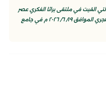
ي القيت في ملتقى براثا الفكري عصر
الثالث من شهر محرم الحرام ١٤٤٨هجري الموافق ١٩/ ٦/ ٢٠٢٦ م في جامع