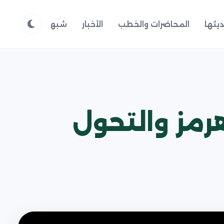
يثها
المحاضرات والخطب
الأخبار
شبهات وردود
م
رمز والتحول