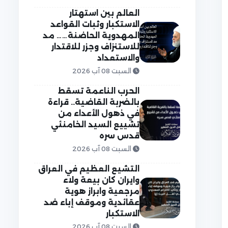
العالم بين استهتار
الاستكبار وثبات القواعد
المهدوية الحاضنة…… مد
للاستنزاف وجزر للاقتدار
والاستعداد
السبت 08 آب 2026
الحرب الناعمة تسقط
بالضربة القاضية.. قراءة
في ذهول الأعداء من
تشييع السيد الخامنئي
قدس سره
السبت 08 آب 2026
التشيع العظيم في العراق
وايران كان بيعة ولاء
مرجعية وابراز هوية
عقائدية وموقف إباء ضد
الاستكبار
السبت 08 آب 2026