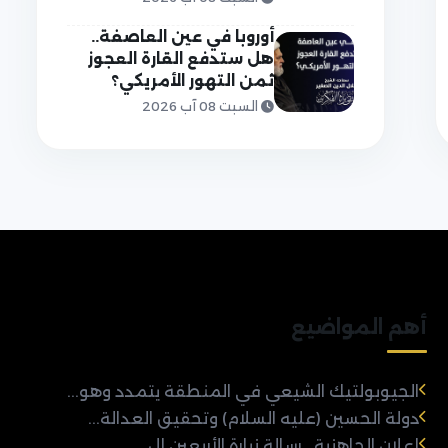
أوروبا في عين العاصفة..
هل ستدفع القارة العجوز
ثمن التهور الأمريكي؟
السبت 08 آب 2026
أهم المواضيع
الجيوبولتيك الشيعي في المنطقة يتمدد وهو...
دولة الحسين (عليه السلام) وتحقيق العدالة...
إعلان الجاهزية.. رسالة زيارة الأربعين إل...