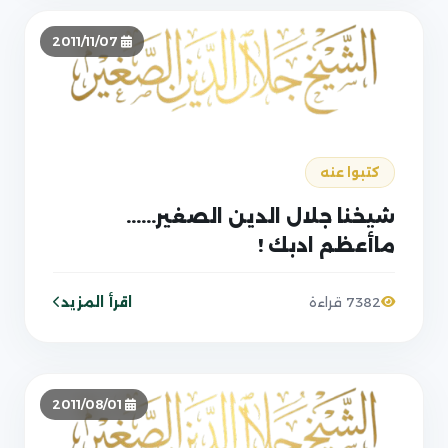
2011/11/07
كتبوا عنه
شيخنا جلال الدين الصغير......
ماأعظم ادبك !
اقرأ المزيد
7382 قراءة
2011/08/01