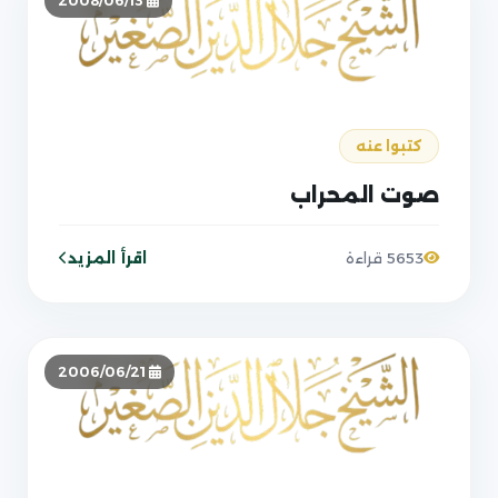
2008/06/13
كتبوا عنه
صوت المحراب
اقرأ المزيد
5653 قراءة
2006/06/21