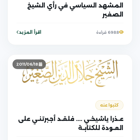
المشهد السياسي في رأي الشيخ
الصغير
اقرأ المزيد
6988 قراءة
2011/06/18
كتبوا عنه
عـذرا ياشيخـي .... فلقـد أجبرتنـي على
العـودة للكتابـة