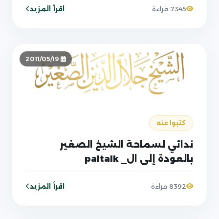
اقرأ المزيد
7345 قراءة
2011/05/19
كتبوا عنه
ندائي لسماحة الشيخ الصغير
بالعودة إلى ال_ paltalk
اقرأ المزيد
8392 قراءة