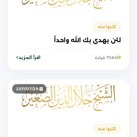
كتبوا عنه
لئن يهدي بك الله واحداً
اقرأ المزيد
7584 قراءة
2011/07/29
كتبوا عنه