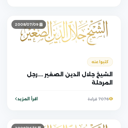
2008/07/09
كتبوا عنه
الشيخ جلال الدين الصغير ....رجل
المرحلة
اقرأ المزيد
7076 قراءة