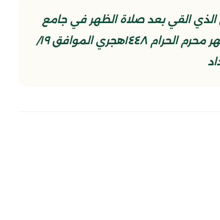
لذي القي بعد صلاة الظهر في جامع
براثا ببغداد في اليوم الثالث من شهر محرم الحرام ١٤٤٨هجري الموافق ١٩/