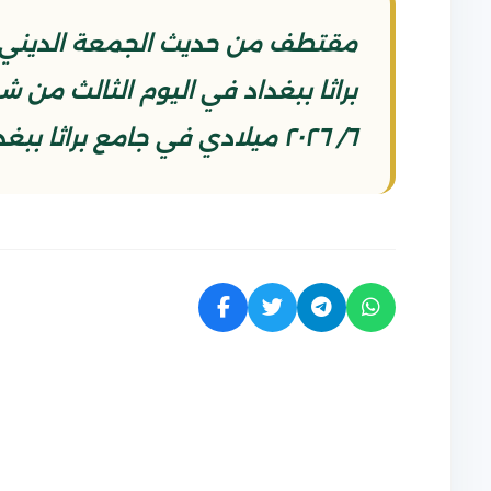
مقتطف من حديث الجمعة الديني ا
٦/ ٢٠٢٦ ميلادي في جامع براثا ببغداد