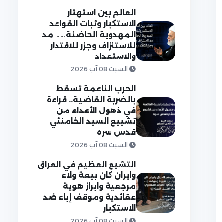
العالم بين استهتار
الاستكبار وثبات القواعد
المهدوية الحاضنة…… مد
للاستنزاف وجزر للاقتدار
والاستعداد
السبت 08 آب 2026
الحرب الناعمة تسقط
بالضربة القاضية.. قراءة
في ذهول الأعداء من
تشييع السيد الخامنئي
قدس سره
السبت 08 آب 2026
التشيع العظيم في العراق
وايران كان بيعة ولاء
مرجعية وابراز هوية
عقائدية وموقف إباء ضد
الاستكبار
السبت 08 آب 2026