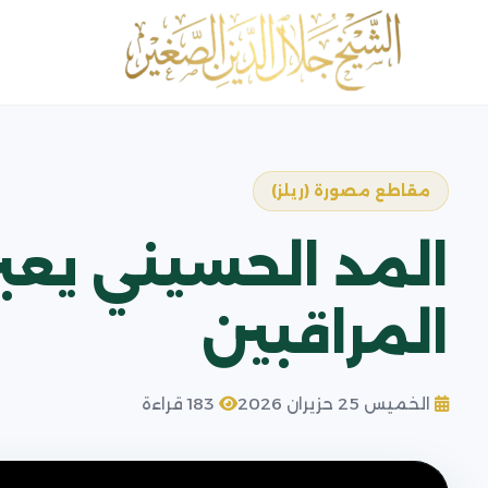
مقاطع مصورة (ريلز)
المد الحسيني يعبر
المراقبين
الخميس 25 حزيران 2026
183 قراءة