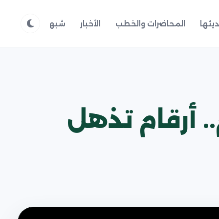
يثها
المحاضرات والخطب
الأخبار
شبهات وردود
م
. أرقام تذهل