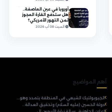
أوروبا في عين العاصفة..
هل ستدفع القارة العجوز
ثمن التهور الأمريكي؟
السبت 08 آب 2026
أهم المواضيع
الجيوبولتيك الشيعي في المنطقة يتمدد وهو...
دولة الحسين (عليه السلام) وتحقيق العدالة...
إعلان الجاهزية.. رسالة زيارة الأربعين إل...