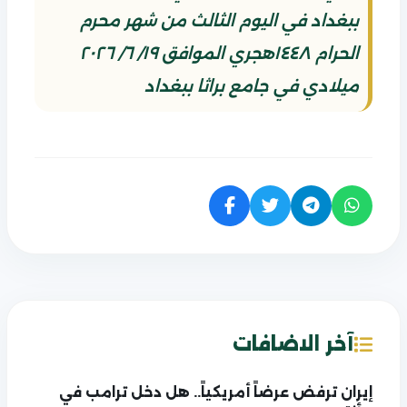
ببغداد في اليوم الثالث من شهر محرم
الحرام ١٤٤٨هجري الموافق ١٩/ ٦/ ٢٠٢٦
ميلادي في جامع براثا ببغداد
آخر الاضافات
إيران ترفض عرضاً أمريكياً.. هل دخل ترامب في