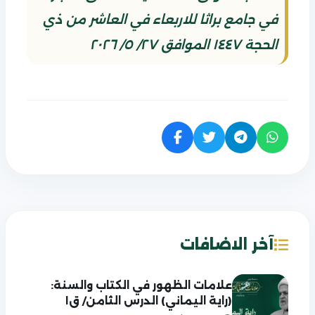
في جامع براثا للاربعاء في العاشر من ذي
الحجة ١٤٤٧ الموافق ٢٧/ ٥/ ٢٠٢٦
آخر الاضافات
علامات الظهور في الكتاب والسنة:
(راية اليماني) الدرس الثامن/ ق١