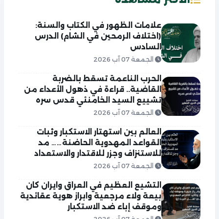
علامات الظهور في الكتاب والسنة:
(اختلاف الرمحين في الشام) الدرس
السادس
الجمعة 07 آب 2026
الحرب الناعمة تسقط بالضربة
القاضية.. قراءة في ذهول الأعداء من
تشييع السيد الخامنئي قدس سره
الجمعة 07 آب 2026
العالم بين استهتار الاستكبار وثبات
القواعد المهدوية الحاضنة…… مد
للاستنزاف وجزر للاقتدار والاستعداد
الجمعة 07 آب 2026
التشيع العظيم في العراق وايران كان
بيعة ولاء مرجعية وابراز هوية عقائدية
وموقف إباء ضد الاستكبار