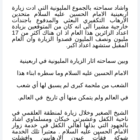
واشاد سماحته بالجموع المليونية التي ادت زيارة
اربعينية الامام الحسين عليه السلام متحدين
الارهاب التكفيري البعثي والمدفوع باجندات
خارجية
مشيرا الى انه كان من المتوقعين بزيادة
اعداد الزائرين هذا العام اذ ان هناك اكثر من 17
مليون ونصف المليون قصدوا الزيارة وان العام
المقبل ستشهد اعداد اكبر.
وبين سماحته اثار الزيارة المليونية في اربعينية
الامام الحسين عليه السلام و
ما سطره ابناء هذا
الشعب من ملحمة كبرى لم يسبق لها أي شعب
في العالم ولم يتمكن منها أي تاريخ
في العالم.
الشيخ الصغير وخلال زيارة لمنطقة العلقمي في
ناحية الكفل وعشيرتي خيكان ومسلماوي اشاد
بالجهود التي بذلها اهالي الكفل في خدمة زوار
الامام الحسين عليه السلام . معتبرا تلك الخدمة
شوكة فقأت عيون الارهابيين وافشلت