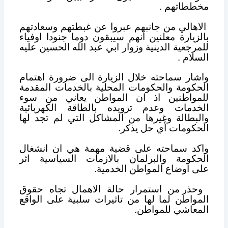
مخططاتهم .
الاهالي من جانبهم عبروا عن غبطتهم وسعادتهم
بالزيارة معلنين انهم سيبقون دوما جنودا اوفياء
للمرجعية الدينية وزوار ابي عبد الله الحسين عليه
السلام .
واشار سماحته خلال الزيارة الى ضرورة اهتمام
الحكومة والحكومات المحلية بالخدمات المقدمة
للمواطنين اذ ان المواطن يعاني من سوء
الخدمات وعدم تزويده بالطاقة الكهربائية
والبطالة وغيرها من المشاكل التي لم تجد لها
الحكومات أي حل يذكر.
واكد سماحته على قضية مهمة هي ان انشغال
الحكومة والبرلمان بالازمات السياسية اثر
على اوضاع المواطن الخدمية.
وحذر من استمرار حالة الاهمال تجاه حقوق
المواطن لما لها من تاثيرات سلبية على الواقع
المعاشي للمواطن.