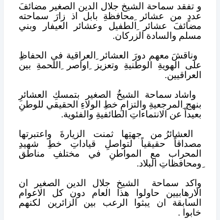
و تفقد سماحة الشيخ جلال الدين الصغير مضائفَ
عددٍ من عشائر ِمحافظةِ بابل اذ زارَ سماحته
مضائفَ عشائر ِالطفيل وعشائر العيفار وبني
مسلم والسادة الزركان.
وناقشَ معهم دورَ العشائر ِالعراقية في الحفاظِ
على الهويةِ الوطنيةِ وتعزيز ِاواصر ِاللحمةِ بين
العراقيين.
واشاد سماحة الشيخُ الصغير بتمسكِ العشائرِ
بنهج ِالمرجعيةِ والتزامِ خطِ الولاءِ الحقيقي للوطنِ
بعيداً عن الانتماءاتِ الطائفيةِ والفئوية.
العشائرُ من جهتِها ثمنت الزيارةَ واعتبرتها
مصداقاً حقيقياً لتواصلِ قياداتِ خطِ شهيدِ
المحراب مع المواطنِ في مختلفِ مناطق
ِومحافظاتِ البلاد.
واكد سماحة
الشيخ جلال الدين الصغير ان
الارهابيين حاولوا هذا العام دون كل الاعوام
السابقة ان يبثوا الرعب بين الزائرين لكنهم
خابوا .