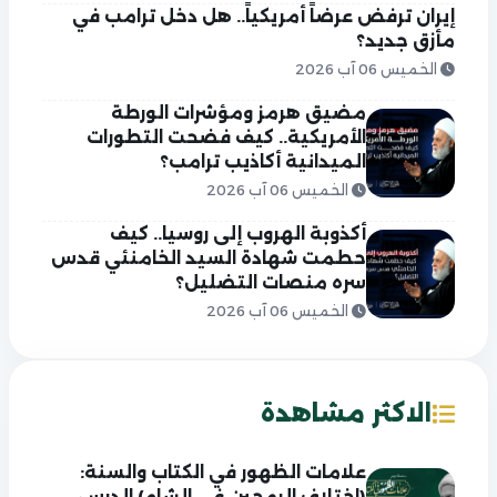
إيران ترفض عرضاً أمريكياً.. هل دخل ترامب في
مأزق جديد؟
الخميس 06 آب 2026
مضيق هرمز ومؤشرات الورطة
الأمريكية.. كيف فضحت التطورات
الميدانية أكاذيب ترامب؟
الخميس 06 آب 2026
أكذوبة الهروب إلى روسيا.. كيف
حطمت شهادة السيد الخامنئي قدس
سره منصات التضليل؟
الخميس 06 آب 2026
الاكثر مشاهدة
علامات الظهور في الكتاب والسنة:
(اختلاف الرمحين في الشام) الدرس