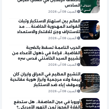
السادس
السبت 08 آب 2026
العالم بين استهتار الاستكبار وثبات
القواعد المهدوية الحاضنة…… مد
للاستنزاف وجزر للاقتدار والاستعداد
السبت 08 آب 2026
الحرب الناعمة تسقط بالضربة
القاضية.. قراءة في ذهول الأعداء من
تشييع السيد الخامنئي قدس سره
السبت 08 آب 2026
التشيع العظيم في العراق وايران كان
بيعة ولاء مرجعية وابراز هوية عقائدية
وموقف إباء ضد الاستكبار
السبت 08 آب 2026
أوروبا في عين العاصفة.. هل ستدفع
القارة العجوز ثمن التهور الأمريكي؟