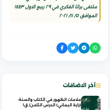
ملتقى براثا الفكري في ٢٩ ربيع الاول ١٤٤٣
الموافق ٥/ ١١/ ٢٠٢١
آخر الاضافات
علامات الظهور في الكتاب والسنة:
(راية اليماني) الدرس الثامن/ ق١