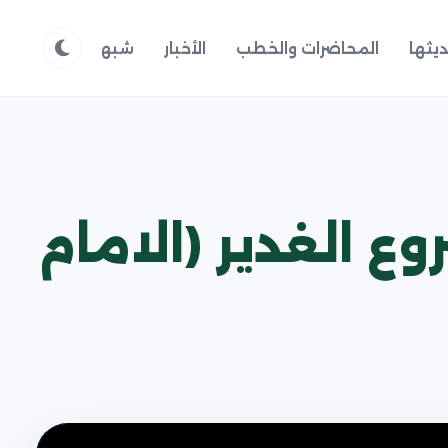
يثها
المحاضرات والخطب
الأخبار
شبهات وردود
م
 الغدير (الامام