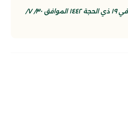
مقتطع من حديث الجمعة الديني في ١٩ ذي الحجة ١٤٤٢ الموافق ٣٠/ ٧/