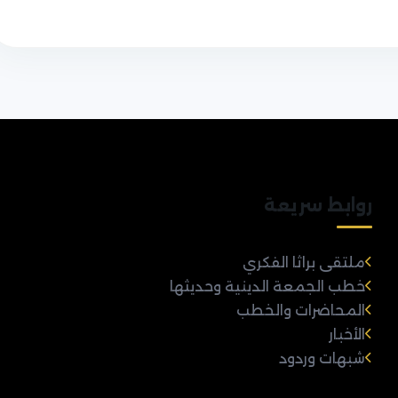
روابط سريعة
ملتقى براثا الفكري
خطب الجمعة الدينية وحديثها
المحاضرات والخطب
الأخبار
شبهات وردود