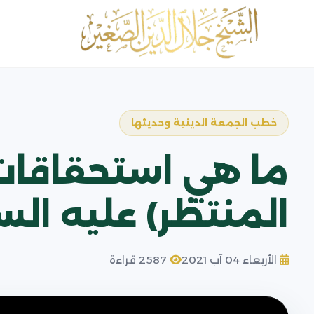
خطب الجمعة الدينية وحديثها
ما هي استحقاقات 
المنتظر) عليه الس
الأربعاء 04 آب 2021
2587 قراءة