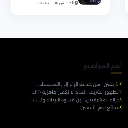
الخميس 06 آب 2026
أهم المواضيع
الأربعين.. من خدمة الزائر إلى الاستعداد...
الظهور الشريف.. لماذا لا تكفي جاهزية (٣١...
حراك المشرقيين.. بين قسوة الابتلاء وثبات...
فجائع يوم الأربعين