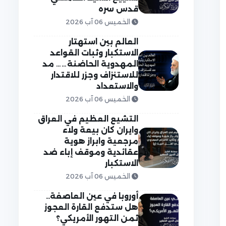
قدس سره
الخميس 06 آب 2026
العالم بين استهتار
الاستكبار وثبات القواعد
المهدوية الحاضنة…… مد
للاستنزاف وجزر للاقتدار
والاستعداد
الخميس 06 آب 2026
التشيع العظيم في العراق
وايران كان بيعة ولاء
مرجعية وابراز هوية
عقائدية وموقف إباء ضد
الاستكبار
الخميس 06 آب 2026
أوروبا في عين العاصفة..
هل ستدفع القارة العجوز
ثمن التهور الأمريكي؟