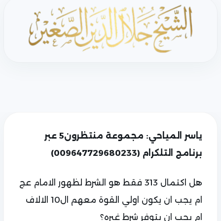
ياسر المياحي: مجموعة منتظرون5 عبر
برنامج التلكرام (009647729680233)
هل اكتمال 313 فقط هو الشرط لظهور الامام عج
ام يجب ان يكون اولي القوة معهم ال10 الالاف
ام يجب ان يتوفر شرط غيره؟