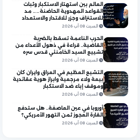
العالم بين استهتار الاستكبار وثبات
القواعد المهدوية الحاضنة…… مد
للاستنزاف وجزر للاقتدار والاستعداد
السبت 08 آب 2026
الحرب الناعمة تسقط بالضربة
القاضية.. قراءة في ذهول الأعداء من
تشييع السيد الخامنئي قدس سره
السبت 08 آب 2026
التشيع العظيم في العراق وايران كان
بيعة ولاء مرجعية وابراز هوية عقائدية
وموقف إباء ضد الاستكبار
السبت 08 آب 2026
أوروبا في عين العاصفة.. هل ستدفع
القارة العجوز ثمن التهور الأمريكي؟
السبت 08 آب 2026