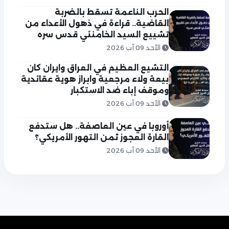
الحرب الناعمة تسقط بالضربة
القاضية.. قراءة في ذهول الأعداء من
تشييع السيد الخامنئي قدس سره
الأحد 09 آب 2026
التشيع العظيم في العراق وايران كان
بيعة ولاء مرجعية وابراز هوية عقائدية
وموقف إباء ضد الاستكبار
الأحد 09 آب 2026
أوروبا في عين العاصفة.. هل ستدفع
القارة العجوز ثمن التهور الأمريكي؟
الأحد 09 آب 2026