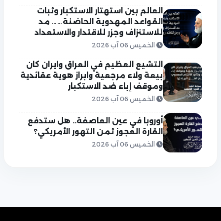
العالم بين استهتار الاستكبار وثبات
القواعد المهدوية الحاضنة…… مد
للاستنزاف وجزر للاقتدار والاستعداد
الخميس 06 آب 2026
التشيع العظيم في العراق وايران كان
بيعة ولاء مرجعية وابراز هوية عقائدية
وموقف إباء ضد الاستكبار
الخميس 06 آب 2026
أوروبا في عين العاصفة.. هل ستدفع
القارة العجوز ثمن التهور الأمريكي؟
الخميس 06 آب 2026