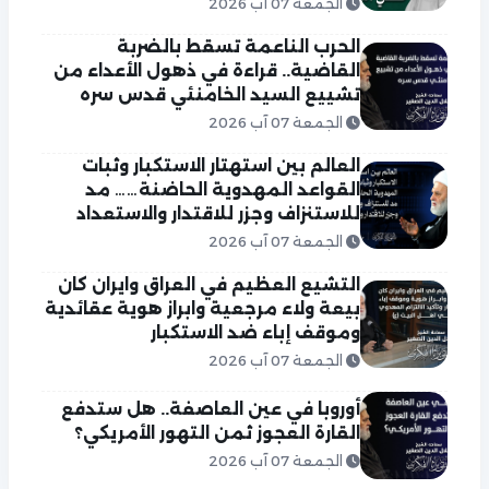
الجمعة 07 آب 2026
الحرب الناعمة تسقط بالضربة
القاضية.. قراءة في ذهول الأعداء من
تشييع السيد الخامنئي قدس سره
الجمعة 07 آب 2026
العالم بين استهتار الاستكبار وثبات
القواعد المهدوية الحاضنة…… مد
للاستنزاف وجزر للاقتدار والاستعداد
الجمعة 07 آب 2026
التشيع العظيم في العراق وايران كان
بيعة ولاء مرجعية وابراز هوية عقائدية
وموقف إباء ضد الاستكبار
الجمعة 07 آب 2026
أوروبا في عين العاصفة.. هل ستدفع
القارة العجوز ثمن التهور الأمريكي؟
الجمعة 07 آب 2026