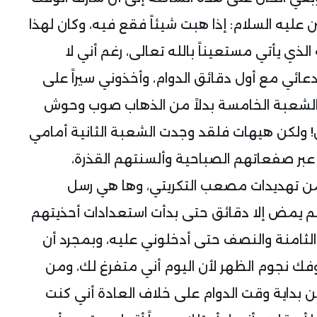
 عليه السلام: إذا هبت شيئاً فقع فيه، وكان لهذا
ي يأتي مستعيناً بالله تعالى، رغم أني لا
دعائي مع أول دقائق الدوام، وأخذوني سيراً على
 الشعبة الخامسة بدلاً من الذهاب صوب وحوش
ون! ولكن هيهات فلقد وجدت الشعبة الثانية أمامي
 عبر صفعاتهم الصباحية وألسنتهم القذرة،
ً من تهديدات مصعب التكريتي، وها هي رسل
م يمض إلا دقائق حتى بدأت استعدادات أحذيتهم
ثامنة والنصف حتى أدخلوني عليه، وبمجرد أن
شوفك نجوم الظهر لأن اليوم أني متفرغ لك، ومن
ن بداية وقت الدوام على خلاف العادة أني كنت