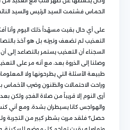
وكان يحفظها عن ظهر قلب مع العديد من ال
الحماس فشتمت السيد الرئيس والسيد النائب!
على أي حال بقيت مسهّداً ذلك اليوم وأنا أفك
التعذيب لم تضعف وتيرته بل هو آخذ بالتص
السجناء أن التعذيب يستمر بالتصاعد إلى أن ينت
وصلنا إلى الذروة بعد، مع أنه مر على التعذيب
طبيعة الأسئلة التي يطرحونها ولا المعلومات
وراحت الاحتمالات والظنون وضرب الأخماس 
أرى النوم إلا قريباً من صلاة الفجر، ولكن ب
والهواجس كانا يسيطران بشدة، ومع أني كن
حصل؟ فلقد مررت بشطر كبير من التجربة و
وتهاويله بقيت تهاجم كل موضع للسكينة، وب