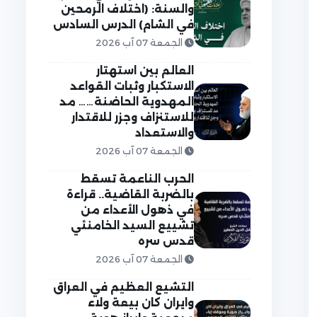
والسنة: (اختلاف الرمحين
في الشام) الدرس السادس
الجمعة 07 آب 2026
العالم بين استهتار
الاستكبار وثبات القواعد
المهدوية الحاضنة…… مد
للاستنزاف وجزر للاقتدار
والاستعداد
الجمعة 07 آب 2026
الحرب الناعمة تسقط
بالضربة القاضية.. قراءة
في ذهول الأعداء من
تشييع السيد الخامنئي
قدس سره
الجمعة 07 آب 2026
التشيع العظيم في العراق
وايران كان بيعة ولاء