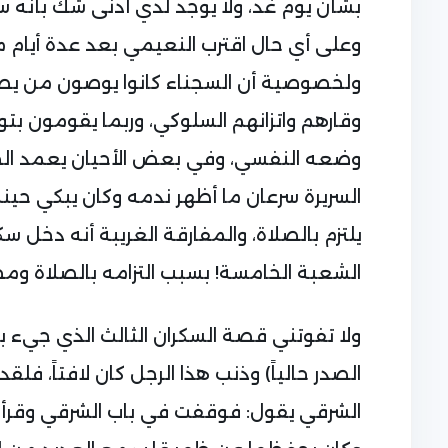
بشأن يوم غد، ولا يوجد لدي أدنى شك بأنه سينف
وعلى أي حال اقترب النعيمي بعد عدة أيام م
ولخصوصية أن السجناء كانوا يوصون من يصا
وقارهم واتزانهم السلوكي، وربما يقومون بت
وضعه النفسي، وفي بعض الأحيان يعمد الحرا
السريرة سرعان ما أظهر ندمه وكان يبكي حين
يلتزم بالصلاة، والمفارقة الغريبة أنه دخل س
الشعبة الخامسة! بسبب التزامه بالصلاة وم
ولا تفوتني قصة السكران الثالث الذي جيء به
الصدر حالياً) وذنب هذا الرجل كان لافتاً، فل
الشرقي يقول: فوقفت في باب الشرقي وقرأت