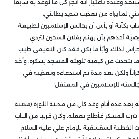
ذ وعيده باعتبار أنه أنجز كل ما توعّد به سابقاً،
ني لما يراه من تعذيب شديد يطالني،
ب بكآبة أو يأس أن يجالس الإسلاميين لطبيعة
وصية أحدهم بأن يهتم بفلان السجين لتردي
س لذلك، وأيّاً ما يكن فقد كان النعيمي طيب
ما يتحدث عن كيفية تلويثه المسجد بسكره، وأخذ
كراناً ولكن بعد مدة تم استدعاءه وتعذيبه في
جالسته للإسلاميين في المعتقل!
 بعد عدة أيام وقد كان من مدينة الثورة (مدينة
قد شرب المسكر فأطاح بعقله، وكان قريبا من الباب
 الخطبة الشقشقية للإمام علي عليه السلام