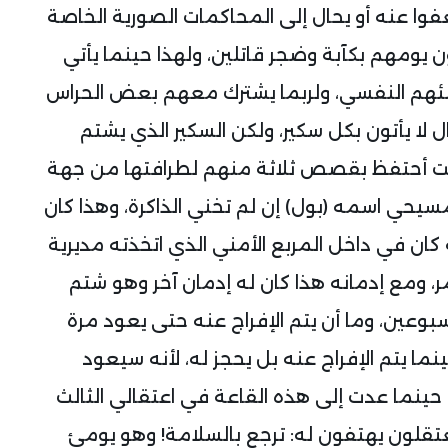
فوا عنه أو يحال إلى المحاكمات الصورية الخاصة
 يومهم بكآبة وضجر قاتلين، ولهذا حينما يأتي
بئهم النفسي، ولربما يشترك معهم بعض الحراس
 لا يأتون بكل سكير، ولكن السكير الذي يشتم
ا زلت أحتفظ بقصص ثلاثة منهم لطرافتها من جهة
سيحي اسمه (بول) إن لم تخني الذاكرة، وهذا كان
ان في داخل المربع الأمني الذي اتخذته مديرية
ر، ومع إدمانه هذا كان له إدمان آخر وهو شتم
بوعين، وما أن يتم الإفراج عنه حتى يعود مرة
نما يتم الإفراج عنه بل يحجز له، لأنه سيعود
 حينما عدت إلى هذه القاعة في اعتقالي الثالث
ن المعتقلون يهتفون له: ترجع بالسلامة! وهو يومئ