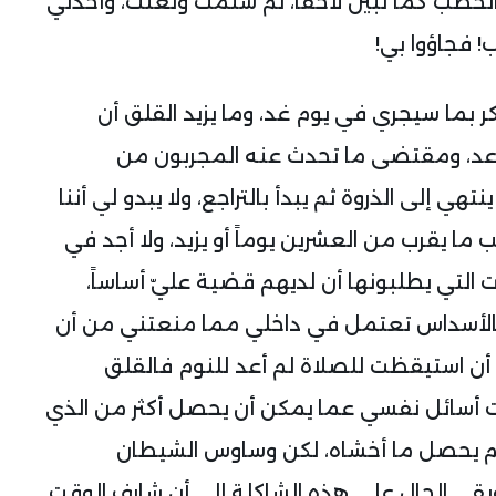
خطب كما تبين لاحقاً، ثم شتمت ولعنت، وأخذني
 فجاؤوا بي!
ر بما سيجري في يوم غد، وما يزيد القلق أن
اعد، ومقتضى ما تحدث عنه المجربون من
هي إلى الذروة ثم يبدأ بالتراجع، ولا يبدو لي أننا
 ما يقرب من العشرين يوماً أو يزيد، ولا أجد في
 التي يطلبونها أن لديهم قضية عليّ أساساً،
بالأسداس تعتمل في داخلي مما منعتني من أن
عد أن استيقظت للصلاة لم أعد للنوم فالقلق
ت أسائل نفسي عما يمكن أن يحصل أكثر من الذي
لم يحصل ما أخشاه، لكن وساوس الشيطان
قي الحال على هذه الشاكلة إلى أن شارف الوقت