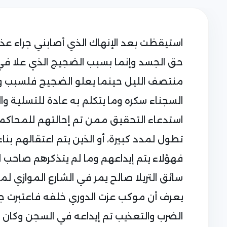
استيقظت بعد الإنهاك الذي أصابني جراء عذ
حق الجسد وإنما بسبب الضجيج الذي علا في
منتصف الليل حينما يعلو الضجيج فلسبب وا
السجناء سكره وما يتكلم به عادة للتسلية وال
استدعاء التحقيق ممن تم إحالتهم للمحاكمة
تطول لمدد كبيرة، أو الذين يتم اعتقالهم بن
فهؤلاء يتم إيداعهم وما لم يتذكرهم صاحب ا
سائق التريلا صالح يمر في الشارع الموازي 
يعرف أن موكب عزت الدوري خلفه فاعتبرت جر
الضرب والتعذيب تم إيداعه في السجن وكان 