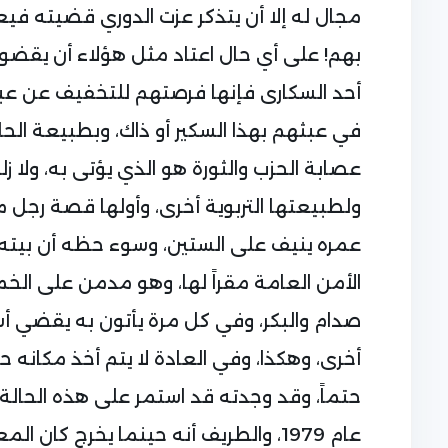
مجال له إلا أن يتذكر عزت الدوري قضيته فيع
بهم! على أي حال اعتاد مثل هؤلاء أن يقضون
أحد السكارى فإنها فرصتهم للتخفيف عن ع
في عبثهم بهذا السكير أو ذاك، وبطبيعة الحال
عصابة الحزب والثورة هو الذي يؤتى به، ول
ولطبيعتها التربوية أخرى، وأولها قصة رجل م
عمره ينيف على الستين، وسوء حظه أن بيته ك
الأمن العامة مقراً لها، وهو مدمن على الخم
صدام والبكر، وفي كل مرة يأتون به يقضي أس
أخرى، وهكذا، وفي العادة لا يتم أخذ مكانه حي
حتماً، وقد وجدته قد استمر على هذه الحالة
عام 1979، والطريف أنه حينما يخرج كا