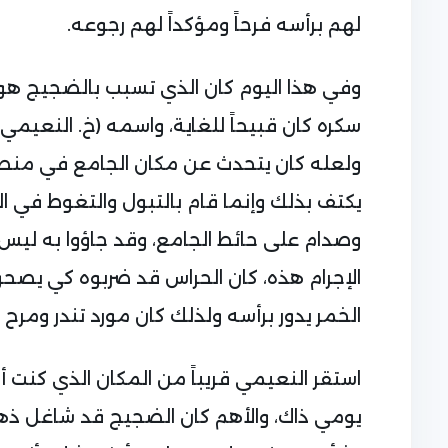
لهم برأسه فرحاً ومؤكداً لهم رجوعه.
وفي هذا اليوم كان الذي تسبب بالضجيج هو 
سكره كان قبيحاً للغاية، واسمه (خ. النعيم
ولعله كان يتحدث عن مكان الجامع في منطقة
يكتف بذلك وإنما قام بالتبول والتغوط في ا
وصدام على حائط الجامع، وقد جاؤوا به ليس
الإجرام هذه، كان الحراس قد ضربوه كي يصحوا
الخمر يدور برأسه ولذلك كان مورد تندر ومرح 
استقر النعيمي قريباً من المكان الذي كنت أ
يومي ذاك، والأهم كان الضجيج قد شاغل ذه