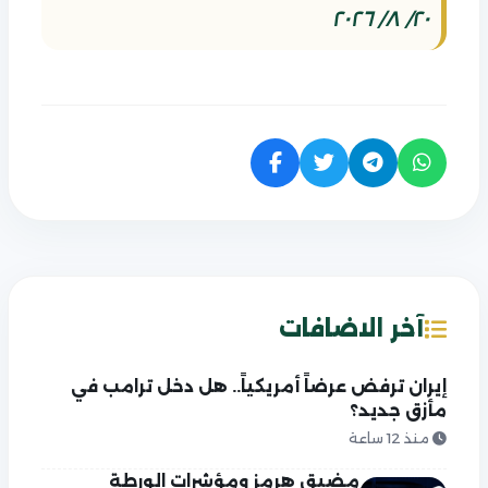
٢٠/ ٨/ ٢٠٢٦
آخر الاضافات
إيران ترفض عرضاً أمريكياً.. هل دخل ترامب في
مأزق جديد؟
منذ 12 ساعة
مضيق هرمز ومؤشرات الورطة