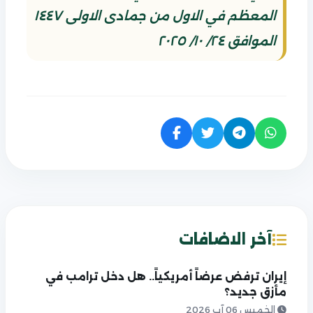
المعظم في الاول من جمادى الاولى ١٤٤٧
الموافق ٢٤/ ١٠/ ٢٠٢٥
آخر الاضافات
إيران ترفض عرضاً أمريكياً.. هل دخل ترامب في
مأزق جديد؟
الخميس 06 آب 2026