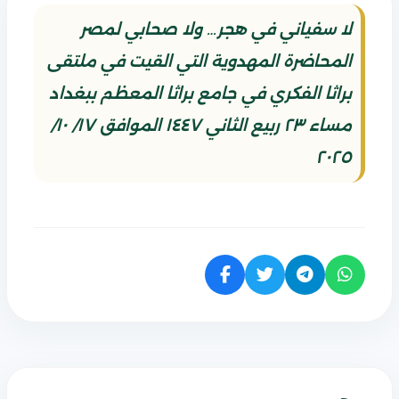
لا سفياني في هجر… ولا صحابي لمصر
المحاضرة المهدوية التي القيت في ملتقى
براثا الفكري في جامع براثا المعظم ببغداد
مساء ٢٣ ربيع الثاني ١٤٤٧ الموافق ١٧/ ١٠/
٢٠٢٥