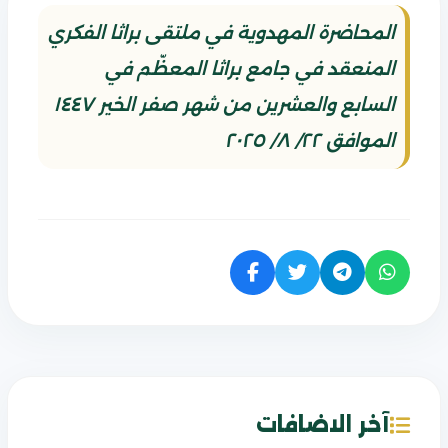
المحاضرة المهدوية في ملتقى براثا الفكري
المنعقد في جامع براثا المعظّم في
السابع والعشرين من شهر صفر الخير ١٤٤٧
الموافق ٢٢/ ٨/ ٢٠٢٥
آخر الاضافات