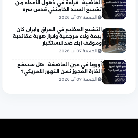
القاضية.. قراءة في ذهول الأعداء من
تشييع السيد الخامنئي قدس سره
الجمعة 07 آب 2026
التشيع العظيم في العراق وايران كان
بيعة ولاء مرجعية وابراز هوية عقائدية
وموقف إباء ضد الاستكبار
الجمعة 07 آب 2026
أوروبا في عين العاصفة.. هل ستدفع
القارة العجوز ثمن التهور الأمريكي؟
الجمعة 07 آب 2026