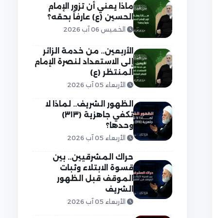
ماذا يعني أن تزور الإمام
الحسين (ع) عارفاً بحقه؟
الخميس 06 آب 2026
الأربعين.. من خدمة الزائر
إلى الاستعداد لنصرة الإمام
المنتظر (ع)
الأربعاء 05 آب 2026
الظهور الشريف.. لماذا لا
تكفي جاهزية (٣١٣)
وحدها؟
الأربعاء 05 آب 2026
حراك المشرقيين.. بين
قسوة الابتلاء وثبات
الموقف قبل الظهور
الشريف
الأربعاء 05 آب 2026