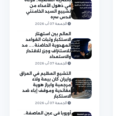
في ذهول الأعداء من
تشييع السيد الخامنئي
قدس سره
الجمعة 07 آب 2026
العالم بين استهتار
الاستكبار وثبات القواعد
المهدوية الحاضنة…… مد
للاستنزاف وجزر للاقتدار
والاستعداد
الجمعة 07 آب 2026
التشيع العظيم في العراق
وايران كان بيعة ولاء
مرجعية وابراز هوية
عقائدية وموقف إباء ضد
الاستكبار
الجمعة 07 آب 2026
أوروبا في عين العاصفة..