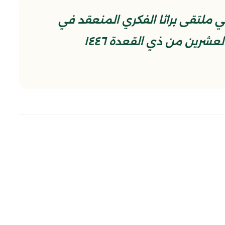
ملتقى براثا الفكري المنعقد في
جامع براثا المعظم في الخامس والعشرين من ذي القعدة ١٤٤٦