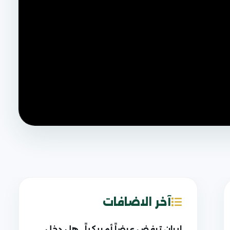
آخر الاضافات
إيران ترفض عرضاً أمريكياً.. هل دخل