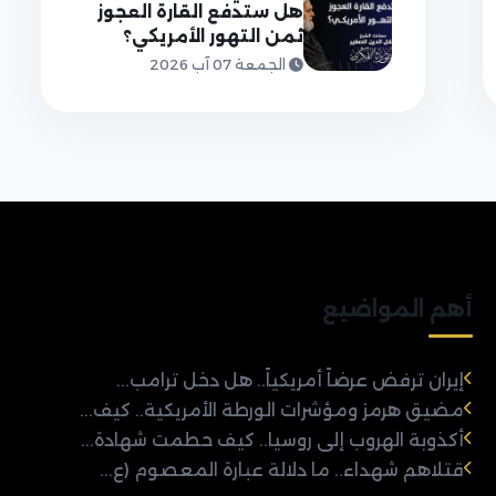
هل ستدفع القارة العجوز
ثمن التهور الأمريكي؟
الجمعة 07 آب 2026
أهم المواضيع
إيران ترفض عرضاً أمريكياً.. هل دخل ترامب...
مضيق هرمز ومؤشرات الورطة الأمريكية.. كيف...
أكذوبة الهروب إلى روسيا.. كيف حطمت شهادة...
قتلاهم شهداء.. ما دلالة عبارة المعصوم (ع...