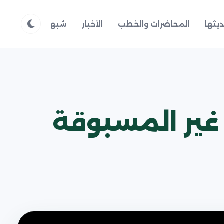
يثها
المحاضرات والخطب
الأخبار
شبهات وردود
م
 غير المسبوقة