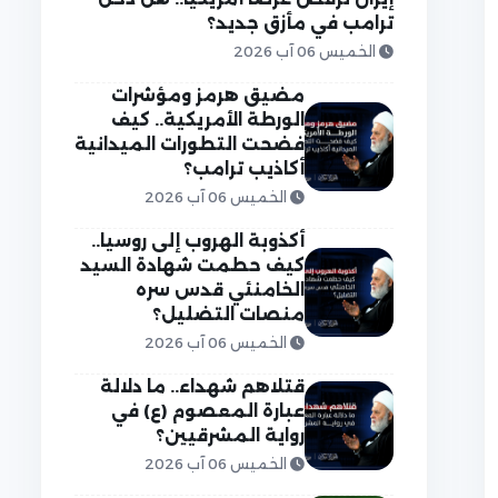
ترامب في مأزق جديد؟
الخميس 06 آب 2026
مضيق هرمز ومؤشرات
الورطة الأمريكية.. كيف
فضحت التطورات الميدانية
أكاذيب ترامب؟
الخميس 06 آب 2026
أكذوبة الهروب إلى روسيا..
كيف حطمت شهادة السيد
الخامنئي قدس سره
منصات التضليل؟
الخميس 06 آب 2026
قتلاهم شهداء.. ما دلالة
عبارة المعصوم (ع) في
رواية المشرقيين؟
الخميس 06 آب 2026