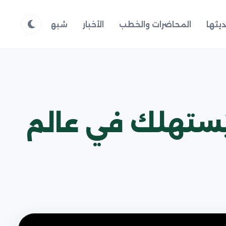
يثها
المحاضرات والخطب
الأخبار
شبهات وردود
م
يُستهلك في عالم