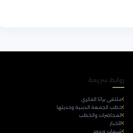
روابط سريعة
ملتقى براثا الفكري
خطب الجمعة الدينية وحديثها
المحاضرات والخطب
الأخبار
شبهات وردود