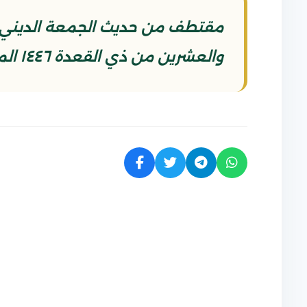
مقتطف من حديث الجمعة الديني 
والعشرين من ذي القعدة ١٤٤٦ الموافق ٢٣/ ٥/ ٢٠٢٥