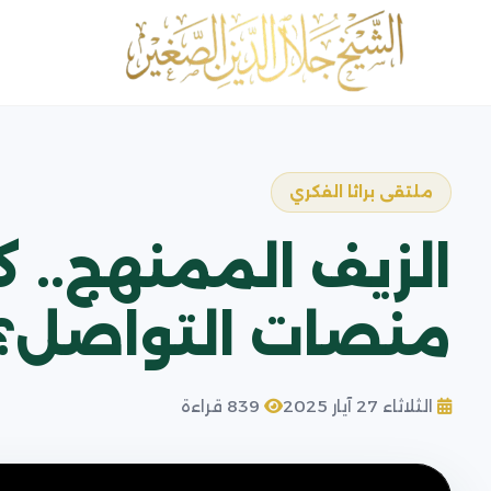
ملتقى براثا الفكري
الزيف الممنهج.. 
منصات التواصل؟
الثلاثاء 27 آيار 2025
839 قراءة