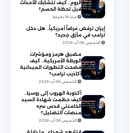
الروم.. كيف تتشابك الأحداث
قبل لحظة الحسم؟
منذ 16 دقيقة
إيران ترفض عرضاً أمريكياً.. هل دخل
ترامب في مأزق جديد؟
الخميس 06 آب 2026
مضيق هرمز ومؤشرات
الورطة الأمريكية.. كيف
فضحت التطورات الميدانية
أكاذيب ترامب؟
الخميس 06 آب 2026
أكذوبة الهروب إلى روسيا..
كيف حطمت شهادة السيد
الخامنئي قدس سره
منصات التضليل؟
الخميس 06 آب 2026
قتلاهم شهداء.. ما دلالة