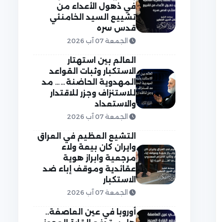
في ذهول الأعداء من
تشييع السيد الخامنئي
قدس سره
الجمعة 07 آب 2026
العالم بين استهتار
الاستكبار وثبات القواعد
المهدوية الحاضنة…… مد
للاستنزاف وجزر للاقتدار
والاستعداد
الجمعة 07 آب 2026
التشيع العظيم في العراق
وايران كان بيعة ولاء
مرجعية وابراز هوية
عقائدية وموقف إباء ضد
الاستكبار
الجمعة 07 آب 2026
أوروبا في عين العاصفة..