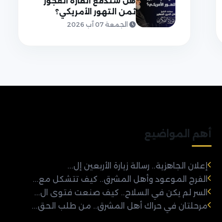
هل ستدفع القارة العجوز
ثمن التهور الأمريكي؟
الجمعة 07 آب 2026
أهم المواضيع
إعلان الجاهزية.. رسالة زيارة الأربعين إل...
الفرج الموعود وأهل المشرق.. كيف تتشكل مع...
السر لم يكن في السلاح.. كيف صنعت فتوى ال...
مرحلتان في حراك أهل المشرق.. من طلب الحق...