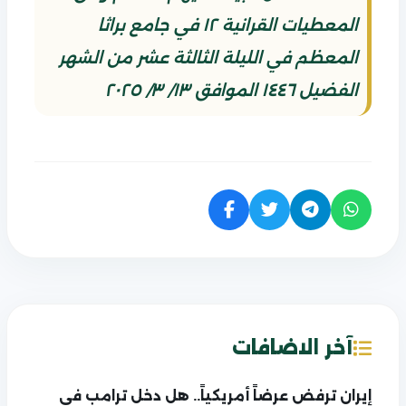
المعطيات القرانية ١٢ في جامع براثا
المعظم في الليلة الثالثة عشر من الشهر
الفضيل ١٤٤٦ الموافق ١٣/ ٣/ ٢٠٢٥
آخر الاضافات
إيران ترفض عرضاً أمريكياً.. هل دخل ترامب في