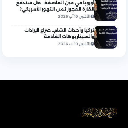
أوروبا في عين العاصفة.. هل ستدفع
القارة العجوز ثمن التهور الأمريكي؟
الأثنين 10 آب 2026
تركيا وأحداث الشام.. صراع الإرادات
والسيناريوهات القادمة
الأثنين 10 آب 2026