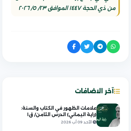
من ذي الحجة ١٤٤٧ الموافق ٢٣/ ٥/ ٢٠٢٦
آخر الاضافات
علامات الظهور في الكتاب والسنة:
(راية اليماني) الدرس الثامن/ ق١
الأحد 09 آب 2026