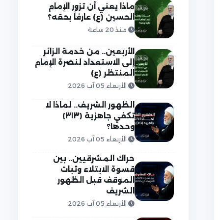
ماذا يعني أن تزور الإمام
الحسين (ع) عارفاً بحقه؟
منذ 20 ساعة
الأربعين.. من خدمة الزائر
إلى الاستعداد لنصرة الإمام
المنتظر (ع)
الأربعاء 05 آب 2026
الظهور الشريف.. لماذا لا
تكفي جاهزية (٣١٣)
وحدها؟
الأربعاء 05 آب 2026
حراك المشرقيين.. بين
قسوة الابتلاء وثبات
الموقف قبل الظهور
الشريف
الأربعاء 05 آب 2026