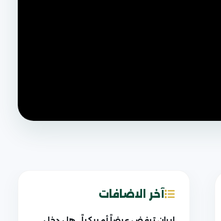
آخر الاضافات
إيران ترفض عرضاً أمريكياً.. هل دخل