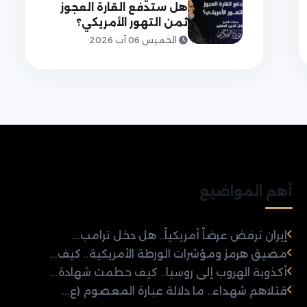
هل ستدفع القارة العجوز
ثمن التهور الأمريكي؟
الخميس 06 آب 2026
أهم المواضيع
إيران ترفض عرضاً أمريكياً.. هل دخل ترامب...
مضيق هرمز ومؤشرات الورطة الأمريكية.. كيف...
أكذوبة الهروب إلى روسيا.. كيف حطمت شهادة...
قتلاهم شهداء.. ما دلالة عبارة المعصوم (ع...