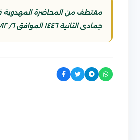
مقتطف من المحاضرة المهدوية في 
جمادى الثانية ١٤٤٦ الموافق ٦/ ١٢/ ٢٠٢٤