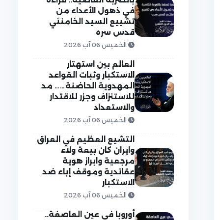
في ذهول الأعداء من
تشييع السيد الخامنئي
قدس سره
الخميس 06 آب 2026
العالم بين استهتار
الاستكبار وثبات القواعد
المهدوية الحاضنة…… مد
للاستنزاف وجزر للاقتدار
والاستعداد
الخميس 06 آب 2026
التشيع العظيم في العراق
وايران كان بيعة ولاء
مرجعية وابراز هوية
عقائدية وموقف إباء ضد
الاستكبار
الخميس 06 آب 2026
أوروبا في عين العاصفة..