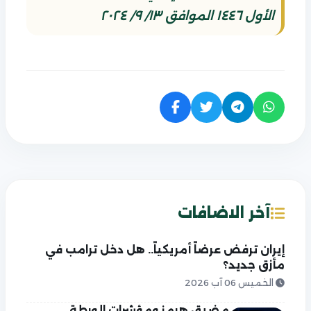
الأول ١٤٤٦ الموافق ١٣/ ٩/ ٢٠٢٤
آخر الاضافات
إيران ترفض عرضاً أمريكياً.. هل دخل ترامب في
مأزق جديد؟
الخميس 06 آب 2026
مضيق هرمز ومؤشرات الورطة