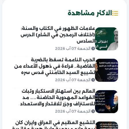
الاكثر مشاهدة
علامات الظهور في الكتاب والسنة:
(اختلاف الرمحين في الشام) الدرس
السادس
الجمعة 07 آب 2026
الحرب الناعمة تسقط بالضربة
القاضية.. قراءة في ذهول الأعداء من
تشييع السيد الخامنئي قدس سره
الجمعة 07 آب 2026
العالم بين استهتار الاستكبار وثبات
القواعد المهدوية الحاضنة…… مد
للاستنزاف وجزر للاقتدار والاستعداد
الجمعة 07 آب 2026
التشيع العظيم في العراق وايران كان
بيعة ولاء مرجعية وابراز هوية عقائدية