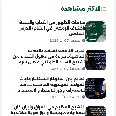
الاكثر مشاهدة
علامات الظهور في الكتاب والسنة:
(اختلاف الرمحين في الشام) الدرس
السادس
الجمعة 07 آب 2026
الحرب الناعمة تسقط بالضربة
القاضية.. قراءة في ذهول الأعداء من
تشييع السيد الخامنئي قدس سره
الجمعة 07 آب 2026
العالم بين استهتار الاستكبار وثبات
القواعد المهدوية الحاضنة…… مد
للاستنزاف وجزر للاقتدار والاستعداد
الجمعة 07 آب 2026
التشيع العظيم في العراق وايران كان
بيعة ولاء مرجعية وابراز هوية عقائدية