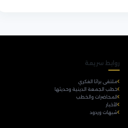
روابط سريعة
ملتقى براثا الفكري
خطب الجمعة الدينية وحديثها
المحاضرات والخطب
الأخبار
شبهات وردود