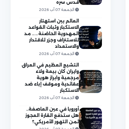
قدس سره
الجمعة 07 آب 2026
العالم بين استهتار
الاستكبار وثبات القواعد
المهدوية الحاضنة…… مد
للاستنزاف وجزر للاقتدار
والاستعداد
الجمعة 07 آب 2026
التشيع العظيم في العراق
وايران كان بيعة ولاء
مرجعية وابراز هوية
عقائدية وموقف إباء ضد
الاستكبار
الجمعة 07 آب 2026
أوروبا في عين العاصفة..
هل ستدفع القارة العجوز
ثمن التهور الأمريكي؟