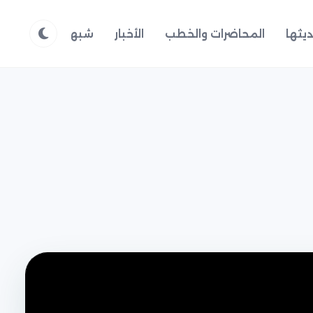
يثها
المحاضرات والخطب
الأخبار
شبهات وردود
م