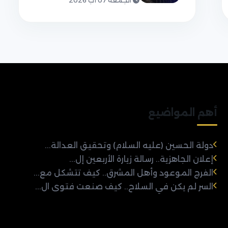
الجمعة 07 آب 2026
أهم المواضيع
دولة الحسين (عليه السلام) وتحقيق العدالة...
إعلان الجاهزية.. رسالة زيارة الأربعين إل...
الفرج الموعود وأهل المشرق.. كيف تتشكل مع...
السر لم يكن في السلاح.. كيف صنعت فتوى ال...