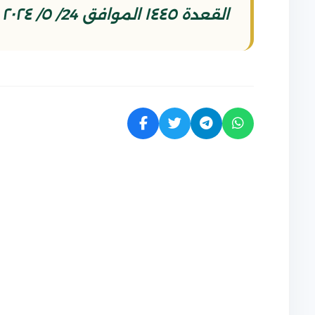
القعدة ١٤٤٥ الموافق 24/ ٥/ ٢٠٢٤