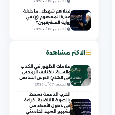
الخميس 06 آب 2026
قتلاهم شهداء.. ما دلالة
عبارة المعصوم (ع) في
رواية المشرقيين؟
الخميس 06 آب 2026
الاكثر مشاهدة
علامات الظهور في الكتاب
والسنة: (اختلاف الرمحين
في الشام) الدرس السادس
الجمعة 07 آب 2026
الحرب الناعمة تسقط
بالضربة القاضية.. قراءة
في ذهول الأعداء من
تشييع السيد الخامنئي