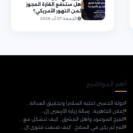
هل ستدفع القارة العجوز
ثمن التهور الأمريكي؟
الجمعة 07 آب 2026
أهم المواضيع
دولة الحسين (عليه السلام) وتحقيق العدالة...
إعلان الجاهزية.. رسالة زيارة الأربعين إل...
الفرج الموعود وأهل المشرق.. كيف تتشكل مع...
السر لم يكن في السلاح.. كيف صنعت فتوى ال...