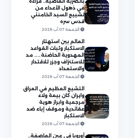
بالضربة القاضية.. قراءة
في ذهول الأعداء من
تشييع السيد الخامنئي
قدس سره
الجمعة 07 آب 2026
العالم بين استهتار
الاستكبار وثبات القواعد
المهدوية الحاضنة…… مد
للاستنزاف وجزر للاقتدار
والاستعداد
الجمعة 07 آب 2026
التشيع العظيم في العراق
وايران كان بيعة ولاء
مرجعية وابراز هوية
عقائدية وموقف إباء ضد
الاستكبار
الجمعة 07 آب 2026
أوروبا في عين العاصفة..