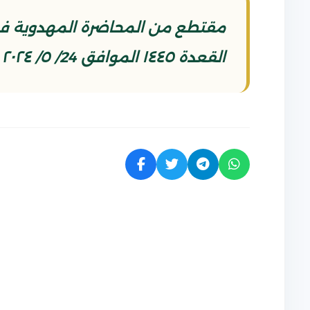
القعدة ١٤٤٥ الموافق 24/ ٥/ ٢٠٢٤