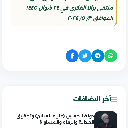
ملتقى براثا الفكري في ٢٤ شوال ١٤٤٥
الموافق ٣/ ٥/ ٢٠٢٤
آخر الاضافات
دولة الحسين (عليه السلام) وتحقيق
العدالة والرفاه والمساواة