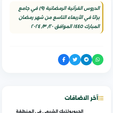
الدروس القرآنية الرمضانية (٩) في جامع
براثا في الأربعاء التاسع من شهر رمضان
المبارك ١٤٤٥ الموافق ٢٠/ ٣/ ٢٠٢٤
آخر الاضافات
الجيوبولتيك الشيعي في المنطقة