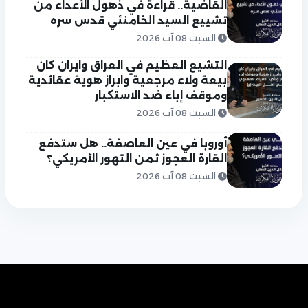
القاضية.. قراءة في ذهول الأعداء من
تشييع السيد الخامنئي قدس سره
السبت 08 آب 2026
التشيع العظيم في العراق وايران كان
بيعة ولاء مرجعية وابراز هوية عقائدية
وموقف إباء ضد الاستكبار
السبت 08 آب 2026
أوروبا في عين العاصفة.. هل ستدفع
القارة العجوز ثمن التهور الأمريكي؟
السبت 08 آب 2026