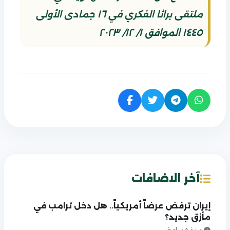
ملتقى براثا الفكري في ١٦ جمادى الأولى
١٤٤٥ الموافق ١/ ١٢/ ٢٠٢٣
آخر الاضافات
إيران ترفض عرضاً أمريكياً.. هل دخل ترامب في
مأزق جديد؟