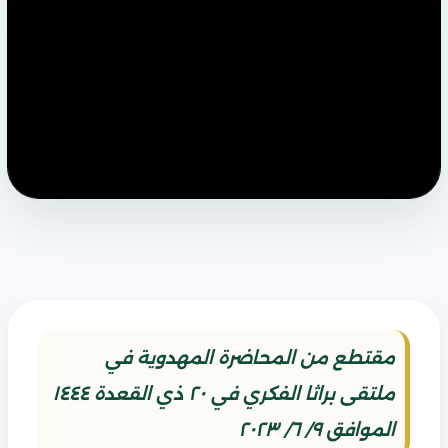
مقتطع من المحاضرة المهدوية في
ملتقى براثا الفكري في ٢٠ ذي القعدة ١٤٤٤
الموافق ٩/ ٦/ ٢٠٢٣