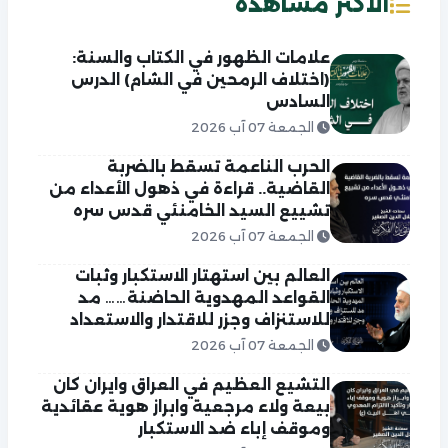
الاكثر مشاهدة
علامات الظهور في الكتاب والسنة:
(اختلاف الرمحين في الشام) الدرس
السادس
الجمعة 07 آب 2026
الحرب الناعمة تسقط بالضربة
القاضية.. قراءة في ذهول الأعداء من
تشييع السيد الخامنئي قدس سره
الجمعة 07 آب 2026
العالم بين استهتار الاستكبار وثبات
القواعد المهدوية الحاضنة…… مد
للاستنزاف وجزر للاقتدار والاستعداد
الجمعة 07 آب 2026
التشيع العظيم في العراق وايران كان
بيعة ولاء مرجعية وابراز هوية عقائدية
وموقف إباء ضد الاستكبار