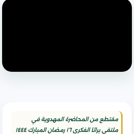
مقتطع من المحاضرة المهدوية في
ملتقى براثا الفكري ١٦ رمضان المبارك ١٤٤٤