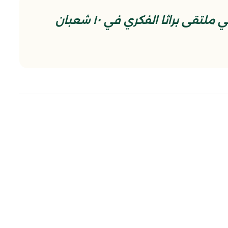
مقتطع من المحاضرة المهدوية في ملتقى براثا الفكري في ١٠ شعبان