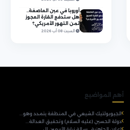
أوروبا في عين العاصفة..
هل ستدفع القارة العجوز
ثمن التهور الأمريكي؟
السبت 08 آب 2026
أهم المواضيع
الجيوبولتيك الشيعي في المنطقة يتمدد وهو...
دولة الحسين (عليه السلام) وتحقيق العدالة...
إعلان الجاهزية.. رسالة زيارة الأربعين إل...