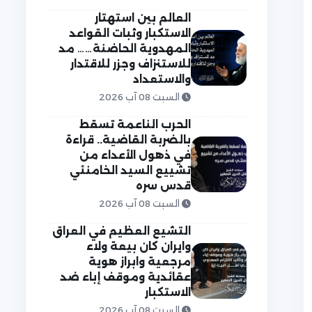
العالم بين استهتار
الاستكبار وثبات القواعد
المهدوية الحاضنة…… مد
للاستنزاف وجزر للاقتدار
والاستعداد
السبت 08 آب 2026
الحرب الناعمة تسقط
بالضربة القاضية.. قراءة
في ذهول الأعداء من
تشييع السيد الخامنئي
قدس سره
السبت 08 آب 2026
التشيع العظيم في العراق
وايران كان بيعة ولاء
مرجعية وابراز هوية
عقائدية وموقف إباء ضد
الاستكبار
السبت 08 آب 2026