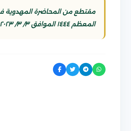
المعظم ١٤٤٤ الموافق ٣/ ٣/ ٢٠٢٣