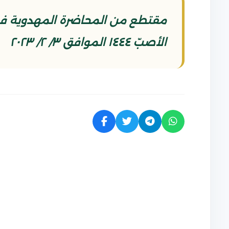
الأصبّ ١٤٤٤ الموافق ٣/ ٢/ ٢٠٢٣