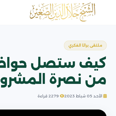
ملتقى براثا الفكري
كيف ستصل حواضن ا
من نصرة المشروع
الأحد 05 شباط 2023
2279 قراءة