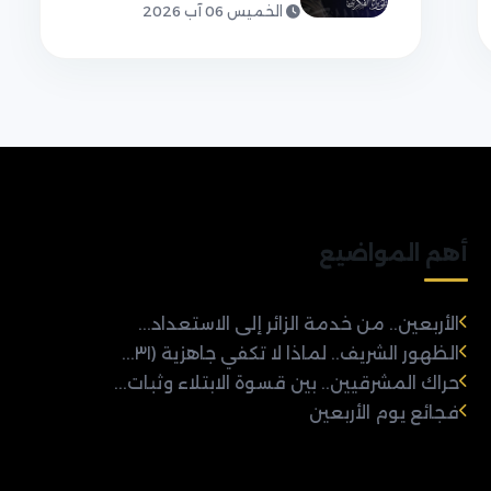
الخميس 06 آب 2026
أهم المواضيع
الأربعين.. من خدمة الزائر إلى الاستعداد...
الظهور الشريف.. لماذا لا تكفي جاهزية (٣١...
حراك المشرقيين.. بين قسوة الابتلاء وثبات...
فجائع يوم الأربعين