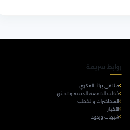
روابط سريعة
ملتقى براثا الفكري
خطب الجمعة الدينية وحديثها
المحاضرات والخطب
الأخبار
شبهات وردود