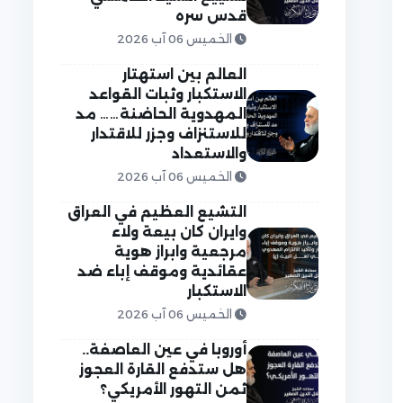
قدس سره
الخميس 06 آب 2026
العالم بين استهتار
الاستكبار وثبات القواعد
المهدوية الحاضنة…… مد
للاستنزاف وجزر للاقتدار
والاستعداد
الخميس 06 آب 2026
التشيع العظيم في العراق
وايران كان بيعة ولاء
مرجعية وابراز هوية
عقائدية وموقف إباء ضد
الاستكبار
الخميس 06 آب 2026
أوروبا في عين العاصفة..
هل ستدفع القارة العجوز
ثمن التهور الأمريكي؟