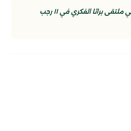
مقتطع من المحاضرة المهدوية في ملتقى براثا الفكري في ١١ رجب