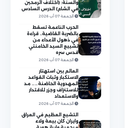
والسنة: (اختلاف الرمحين
في الشام) الدرس السادس
الجمعة 07 آب 2026
الحرب الناعمة تسقط
بالضربة القاضية.. قراءة
في ذهول الأعداء من
تشييع السيد الخامنئي
قدس سره
الجمعة 07 آب 2026
العالم بين استهتار
الاستكبار وثبات القواعد
المهدوية الحاضنة…… مد
للاستنزاف وجزر للاقتدار
والاستعداد
الجمعة 07 آب 2026
التشيع العظيم في العراق
وايران كان بيعة ولاء
مرجعية وابراز هوية