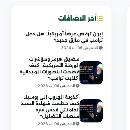
آخر الاضافات
إيران ترفض عرضاً أمريكياً.. هل دخل
ترامب في مأزق جديد؟
الخميس 06 آب 2026
مضيق هرمز ومؤشرات
الورطة الأمريكية.. كيف
فضحت التطورات الميدانية
أكاذيب ترامب؟
الخميس 06 آب 2026
أكذوبة الهروب إلى روسيا..
كيف حطمت شهادة السيد
الخامنئي قدس سره
منصات التضليل؟
الخميس 06 آب 2026