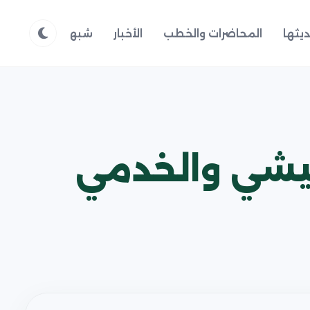
يثها
المحاضرات والخطب
الأخبار
شبهات وردود
م
عيشي والخدمي