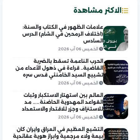
الاكثر مشاهدة
علامات الظهور في الكتاب والسنة:
(اختلاف الرمحين في الشام) الدرس
السادس
الخميس 06 آب 2026
الحرب الناعمة تسقط بالضربة
القاضية.. قراءة في ذهول الأعداء من
تشييع السيد الخامنئي قدس سره
الخميس 06 آب 2026
العالم بين استهتار الاستكبار وثبات
القواعد المهدوية الحاضنة…… مد
للاستنزاف وجزر للاقتدار والاستعداد
الخميس 06 آب 2026
التشيع العظيم في العراق وايران كان
بيعة ولاء مرجعية وابراز هوية عقائدية