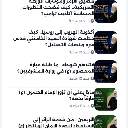
مضيق هرمز ومؤشرات الورطة
الأمريكية.. كيف فضحت التطورات
الميدانية أكاذيب ترامب؟
منذ 10 ساعة
أكذوبة الهروب إلى روسيا.. كيف
حطمت شهادة السيد الخامنئي قدس
سره منصات التضليل؟
منذ 10 ساعة
قتلاهم شهداء.. ما دلالة عبارة
المعصوم (ع) في رواية المشرقيين؟
منذ 10 ساعة
ماذا يعني أن تزور الإمام الحسين (ع)
عارفاً بحقه؟
منذ 11 ساعة
الأربعين.. من خدمة الزائر إلى
الاستعداد لنصرة الإمام المنتظر (ع)