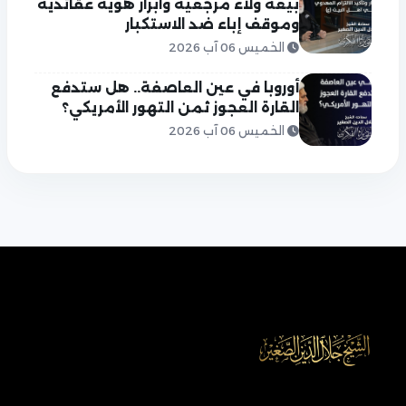
بيعة ولاء مرجعية وابراز هوية عقائدية
وموقف إباء ضد الاستكبار
الخميس 06 آب 2026
أوروبا في عين العاصفة.. هل ستدفع
القارة العجوز ثمن التهور الأمريكي؟
الخميس 06 آب 2026