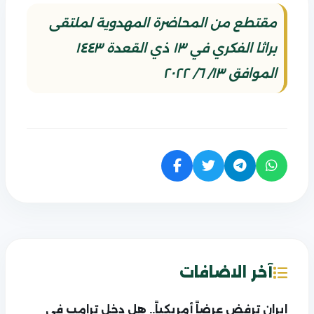
مقتطع من المحاضرة المهدوية لملتقى
براثا الفكري في ١٣ ذي القعدة ١٤٤٣
الموافق ١٣/ ٦/ ٢٠٢٢
آخر الاضافات
إيران ترفض عرضاً أمريكياً.. هل دخل ترامب في