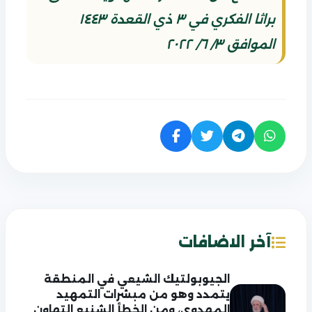
براثا الفكري في ٣ ذي القعدة ١٤٤٣
الموافق ٣/ ٦/ ٢٠٢٢
آخر الاضافات
الجيوبولتيك الشيعي في المنطقة
يتمدد وهو من مبشرات التمهيد
المهدوي، ومن الخطأ الشنيع التهاون