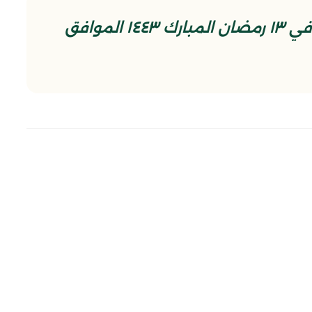
مقتطع من حديث الجمعة الديني في ١٣ رمضان المبارك ١٤٤٣ الموافق