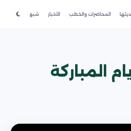
يثها
المحاضرات والخطب
الأخبار
شبهات وردود
م
م المباركة