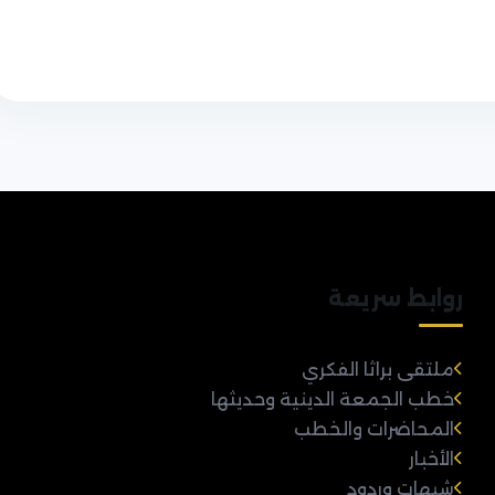
روابط سريعة
ملتقى براثا الفكري
خطب الجمعة الدينية وحديثها
المحاضرات والخطب
الأخبار
شبهات وردود