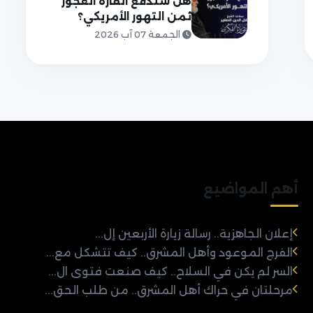
هل ستدفع القارة العجوز
ثمن التهور الأمريكي؟
الجمعة 07 آب 2026
أهم المواضيع
إعلان الجاهزية.. رسالة زيارة الأربعين إل...
الفرج الموعود وأهل المشرق.. كيف تتشكل مع...
السر لم يكن في السلاح.. كيف صنعت فتوى ال...
مرحلتان في حراك أهل المشرق.. من طلب الحق...