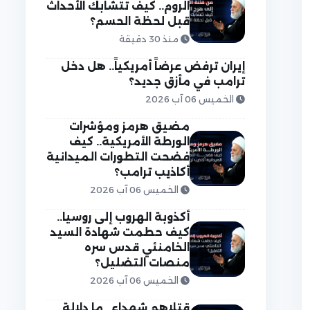
الروم.. كيف تتشابك الأحداث
قبل لحظة الحسم؟
منذ 30 دقيقة
إيران ترفض عرضاً أمريكياً.. هل دخل
ترامب في مأزق جديد؟
الخميس 06 آب 2026
مضيق هرمز ومؤشرات
الورطة الأمريكية.. كيف
فضحت التطورات الميدانية
أكاذيب ترامب؟
الخميس 06 آب 2026
أكذوبة الهروب إلى روسيا..
كيف حطمت شهادة السيد
الخامنئي قدس سره
منصات التضليل؟
الخميس 06 آب 2026
قتلاهم شهداء.. ما دلالة