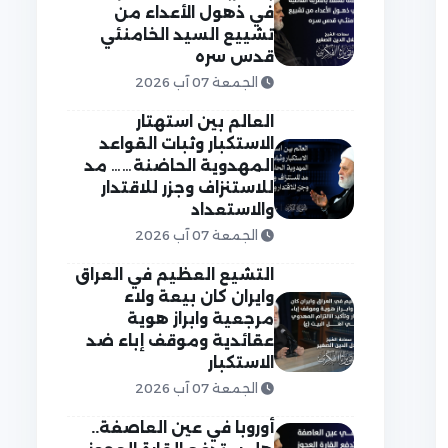
في ذهول الأعداء من
تشييع السيد الخامنئي
قدس سره
الجمعة 07 آب 2026
العالم بين استهتار
الاستكبار وثبات القواعد
المهدوية الحاضنة…… مد
للاستنزاف وجزر للاقتدار
والاستعداد
الجمعة 07 آب 2026
التشيع العظيم في العراق
وايران كان بيعة ولاء
مرجعية وابراز هوية
عقائدية وموقف إباء ضد
الاستكبار
الجمعة 07 آب 2026
أوروبا في عين العاصفة..